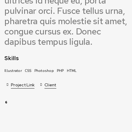
ultrices id neque eu, porta
pulvinar orci. Fusce tellus urna,
pharetra quis molestie sit amet,
congue cursus ex. Donec
dapibus tempus ligula.
Skills
Illustrator
CSS
Photoshop
PHP
HTML
Project Link
Client
6