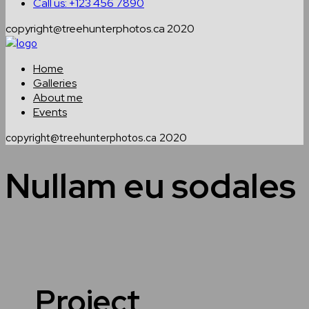
Call us: +123 456 7890
copyright@treehunterphotos.ca 2020
Home
Galleries
About me
Events
copyright@treehunterphotos.ca 2020
Nullam eu sodales
Project